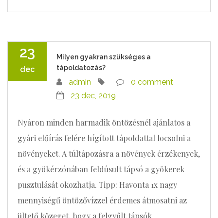
23
Milyen gyakran szükséges a
tápoldatozás?
dec
admin
0 comment
23 dec, 2019
Nyáron minden harmadik öntözésnél ajánlatos a
gyári előírás felére hígított tápoldattal locsolni a
növényeket. A túltápozásra a növények érzékenyek,
és a gyökérzónában feldúsult tápsó a gyökerek
pusztulását okozhatja. Tipp: Havonta 1x nagy
mennyiségű öntözővízzel érdemes átmosatni az
ültető közeget, hogy a felgyűlt tápsók