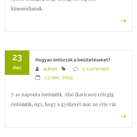
kimosódjanak.
23
Hogyan öntözzük a beültetéseket?
dec
admin
0 comment
23 dec, 2019
7-10 naponta öntözzük. Alsó (kavicsos) rétegig
öntözzük, úgy, hogy a gyökerét már ne érje víz.