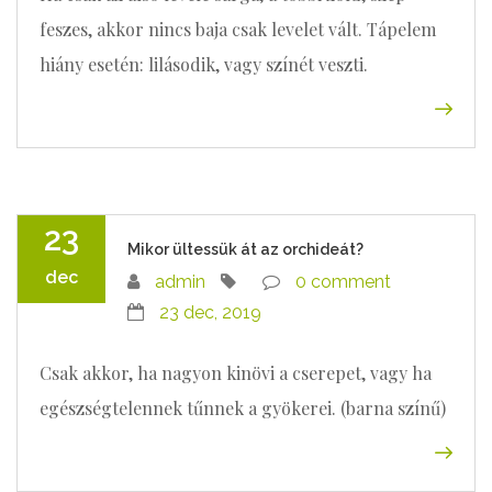
feszes, akkor nincs baja csak levelet vált. Tápelem
hiány esetén: lilásodik, vagy színét veszti.
23
Mikor ültessük át az orchideát?
dec
admin
0 comment
23 dec, 2019
Csak akkor, ha nagyon kinövi a cserepet, vagy ha
egészségtelennek tűnnek a gyökerei. (barna színű)