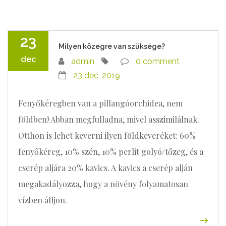
23
Milyen közegre van szüksége?
dec
admin
0 comment
23 dec, 2019
Fenyőkéregben van a pillangóorchidea, nem
földben! Abban megfulladna, mivel asszimilálnak.
Otthon is lehet keverni ilyen földkeveréket: 60%
fenyőkéreg, 10% szén, 10% perlit golyó/tőzeg, és a
cserép aljára 20% kavics. A kavics a cserép alján
megakadályozza, hogy a növény folyamatosan
vízben álljon.