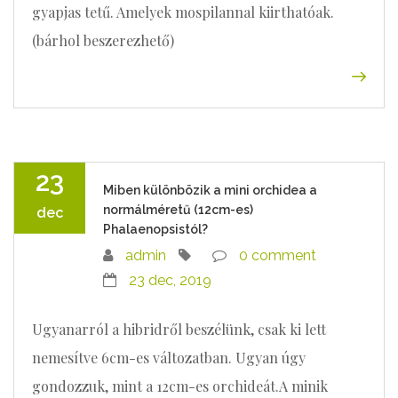
gyapjas tetű. Amelyek mospilannal kiirthatóak.
(bárhol beszerezhető)
23
Miben különbözik a mini orchidea a
normálméretű (12cm-es)
dec
Phalaenopsistól?
admin
0 comment
23 dec, 2019
Ugyanarról a hibridről beszélünk, csak ki lett
nemesítve 6cm-es változatban. Ugyan úgy
gondozzuk, mint a 12cm-es orchideát.A minik