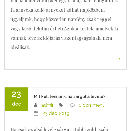
nál, ki lehet vinni őket egy fa alá, akár fellógatni. A
fa árnyéka kellő árnyékot adhat napközben,
ügyeljünk, hogy közvetlen napfény csak reggel
vagy késő délután érheti.Azok a kertek, amelyek ki
vannak téve az időjárás viszontagságainak, nem
ideálisak.
23
Mit kell tennünk, ha sárgul a levele?
dec
admin
0 comment
23 dec, 2019
Ha csak az alsó levele sárga, a többi zöld, szép