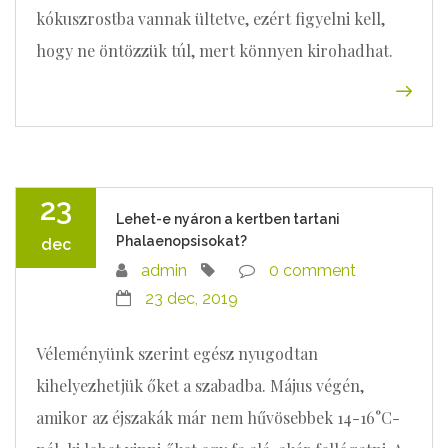
kókuszrostba vannak ültetve, ezért figyelni kell,
hogy ne öntözzük túl, mert könnyen kirohadhat.
23
Lehet-e nyáron a kertben tartani
Phalaenopsisokat?
dec
admin
0 comment
23 dec, 2019
Véleményünk szerint egész nyugodtan
kihelyezhetjük őket a szabadba. Május végén,
amikor az éjszakák már nem hűvösebbek 14-16°C-