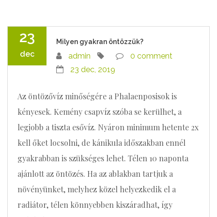
23
Milyen gyakran öntözzük?
dec
admin
0 comment
23 dec, 2019
Az öntözővíz minőségére a Phalaenposisok is
kényesek. Kemény csapvíz szóba se kerülhet, a
legjobb a tiszta esővíz. Nyáron minimum hetente 2x
kell őket locsolni, de kánikula időszakban ennél
gyakrabban is szükséges lehet. Télen 10 naponta
ajánlott az öntözés. Ha az ablakban tartjuk a
növényünket, melyhez közel helyezkedik el a
radiátor, télen könnyebben kiszáradhat, így