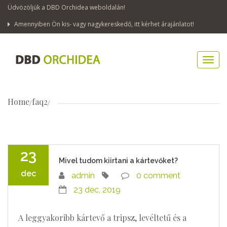
Üdvözöljük a DBD Orchidea weboldalán!
Amennyiben Ön kis- vagy nagykereskedő, itt kérhet árajánlatot!
Home
faq2
23
Mivel tudom kiirtani a kártevőket?
dec
admin
0 comment
23 dec, 2019
A leggyakoribb kártevő a tripsz, levéltetű és a