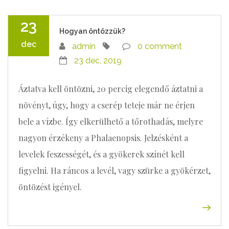
23
Hogyan öntözzük?
dec
admin
0 comment
23 dec, 2019
Áztatva kell öntözni, 20 percig elegendő áztatni a
növényt, úgy, hogy a cserép teteje már ne érjen
bele a vízbe. Így elkerülhető a tőrothadás, melyre
nagyon érzékeny a Phalaenopsis. Jelzésként a
levelek feszességét, és a gyökerek színét kell
figyelni. Ha ráncos a levél, vagy szürke a gyökérzet,
öntözést igényel.