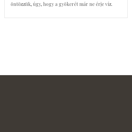
öntözzük, úgy, hogy a gyökerét már ne érje víz.