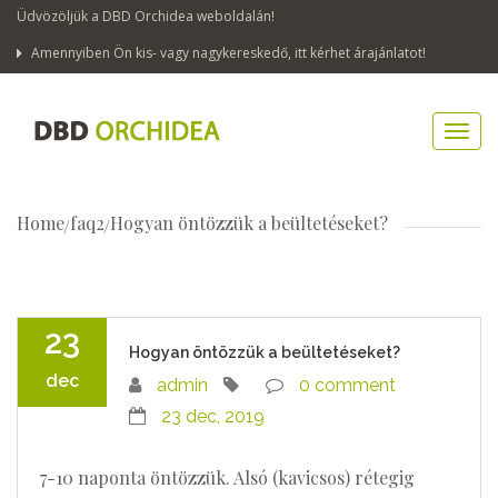
Üdvözöljük a DBD Orchidea weboldalán!
Amennyiben Ön kis- vagy nagykereskedő, itt kérhet árajánlatot!
Home
faq2
Hogyan öntözzük a beültetéseket?
23
Hogyan öntözzük a beültetéseket?
dec
admin
0 comment
23 dec, 2019
7-10 naponta öntözzük. Alsó (kavicsos) rétegig