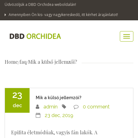
Üdvözöljük a DBD Orchidea weboldalán!
Amennyiben Ön kis- vagy nagykereskedő, itt kérhet árajánlatot!
Home
faq
Mik a külső jellemzői?
23
Mik a külső jellemzői?
dec
admin
0 comment
23 dec, 2019
Epifita életmódúak, vagyis fán lakók. A