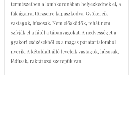
természetben a lombkoronában helyezkednek el, a
fák ágaira, törzseire kapaszkodva. Gyökereik
vastagok, húsosak. Nem élősködők, tehát nem
szívják el a fától a tápanyagokat. A nedvességet a
gyakori esőzésekből és a magas páratartalomból
nyerik. A kétoldalt álló leveleik vastagok, húsosak,
lédúsak, raktározó szerepük van.