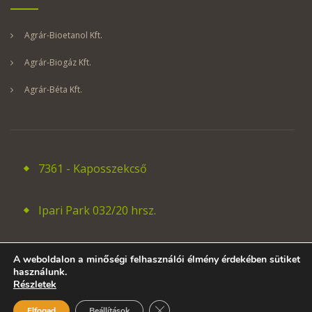
Agrár-Bioetanol Kft.
Agrár-Biogáz Kft.
Agrár-Béta Kft.
7361 - Kaposszekcső
Ipari Park 032/20 hrsz.
A weboldalon a minőségi felhasználói élmény érdekében sütiket
használunk.
Részletek
E-mail: info@dbdorchidea.hu
Close GDPR Cookie Banner
Elfogad
Beállítások